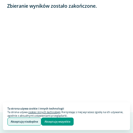
Zbieranie wyników zostało zakończone.
Ta strona używa cookie i innych technologii
Ta strona używa
cookie i innych technologii
. Korzystając z niej wyrażasz zgodę na ich używanie,
zgodnie z aktualnymi ustawieniami przeglądarki.
Akceptuję niezbędne
Akceptuję wszystkie
Webankieta
Stworzone na